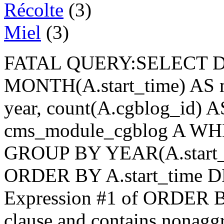
Récolte
(3)
Miel
(3)
FATAL QUERY:SELECT D
MONTH(A.start_time) AS m
year, count(A.cgblog_id)
cms_module_cgblog A WHER
GROUP BY YEAR(A.start_t
ORDER BY A.start_time 
Expression #1 of ORDER B
clause and contains nonagg