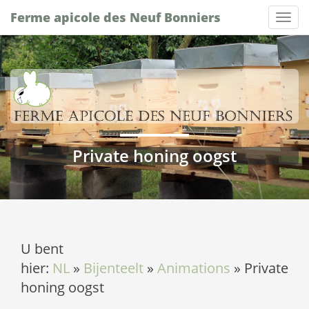
Ferme apicole des Neuf Bonniers
Tog
nav
Private honing oogst
U bent
hier:
NL
»
Bijenteelt
»
Animations
»
Private
honing oogst